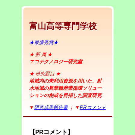
富山高等専門学校
★最優秀賞★
★ 所 属 ★
エコテクノロジー研究室
★ 研究題目 ★
地域内の未利用資源を用いた、射
水地域の異業種産業循環ソリュー
ションの創成を目指した調査研究
▼
研究成果報告書
｜ ▼
PRコメント
【PRコメント】