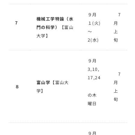
９月
7
機械工学特論（水
7
１(火)
月
門の科学）
【富山
～
上
大学】
2(水)
旬
９月
3,10,
7
17,24
富山学
【富山大
月
８
学】
上
の木
旬
曜日
９月