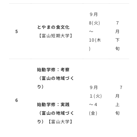
９月
8(火)
７
とやまの食文化
5
～
月
【富山短期大学】
10(木
下
)
旬
始動学修：考察
（富山の地域づく
り）
９月
7
１(火)
月
6
始動学修：実践
～４
上
（富山の地域づく
(金)
旬
り）【
富山大学
】