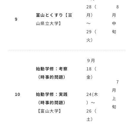
28（
8
富山とくすり
【富
月）
月
9
山県立大学】
～
中
29（
旬
火）
９月
始動学修：考察
18（
（時事的問題）
金）
7
月
10
始動学修：実践
24(木
上
（時事的問題）
）～
旬
【
富山大学
】
26（
土）