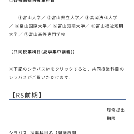
①富山大学
／
②富山県立大学
／
③高岡法科大学
／
④富山国際大学
／
⑤富山短期大学
／
⑥富山福祉短期
大学
／
⑦富山高等専門学校
【共同授業科目(夏季集中講義)】
※下記のシラバス№をクリックすると、共同授業科目の
シラバスがご覧いただけます。
【R8前期】
履修提出
期限
シラバス
授業科目名【開講機関