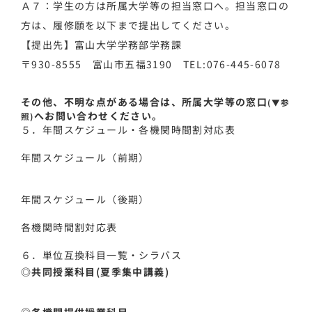
Ａ７：学生の方は所属大学等の担当窓口へ。担当窓口の
方は、履修願を以下まで提出してください。
【提出先】富山大学学務部学務課
〒930-8555 富山市五福3190 TEL:076-445-6078
その他、不明な点がある場合は、所属大学等の窓口
(▼参
へお問い合わせください。
照)
５．年間スケジュール・各機関時間割対応表
年間スケジュール（前期）
年間スケ
ジュール
（後期）
各機関時間割対応表
６．単位互換科目一覧・シラバス
◎共同授業科目(夏季集中講義)
◎各機関提供授業科目