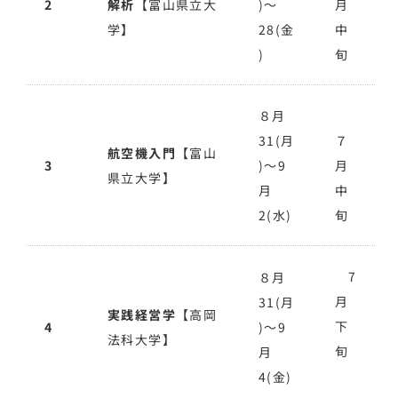
2
解析
【富山県立大
)～
月
学】
28(金
中
)
旬
８月
31(月
７
航空機入門
【富山
3
)～9
月
県立大学】
月
中
2(水)
旬
7
８月
月
31(月
実践経営学
【高岡
下
4
)～9
法科大学】
旬
月
4(金)