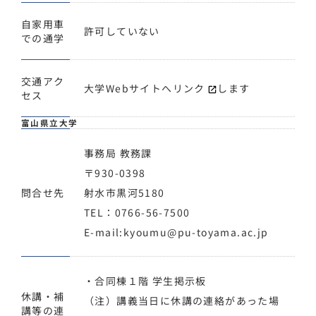
自家用車
許可していない
での通学
交通アク
大学Webサイトへ
リンク
します
セス
富山県立大学
事務局 教務課
〒930-0398
問合せ先
射水市黒河5180
TEL：0766-56-7500
E-mail:kyoumu@pu-toyama.ac.jp
・合同棟１階 学生掲示板
休講・補
（注）講義当日に休講の連絡があった場
講等の連