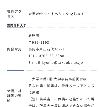
交通アク
大学Webサイトへ
リンク
します
セス
高岡法科大学
教務課
〒939-1193
問合せ先
高岡市戸出石代307-3
TEL：0766-63-3388
E-mail:kyomu@takaoka.ac.jp
・大学本館1階 大学事務局前掲示板
急な休講・補講は、登録メールアドレス
休講・補
に連絡
講等の連
（注）講義当日に休講の連絡があった場
絡
合は、所属大学等に連絡できない場合が