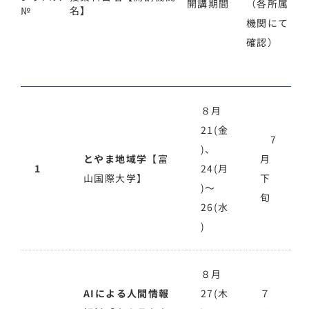
開講期間
（各所属
№
名】
機関にて
確認）
８月
21(金
7
)、
とやま地域学
【富
月
1
24(月
山国際大学】
下
)～
旬
26(水
)
８月
AIによる人間情報
27(木
７