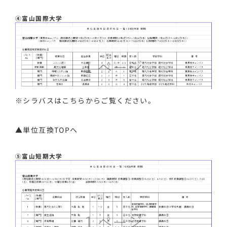
④富山国際大学
※シラバスは
こちら
からご覧ください。
▲単位互換TOPへ
⑤富山短期大学